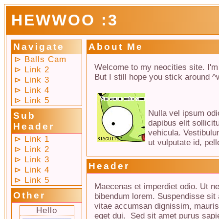
HEWWOO :3
Navigate
About Me
⊳ Balls Cam
Welcome to my neocities site. I'm s
⊳ Link 2
But I still hope you stick around ^
⊳ Link 3
⊳ Link 4
⊳ Link 5
Nulla vel ipsum odio
Sub
dapibus elit sollici
Header
vehicula. Vestibulu
⊳ Link 1
ut vulputate id, pe
⊳ Link 2
⊳ Link 3
Header
⊳ Link 4
⊳ Link 5
Maecenas et imperdiet odio. Ut n
Other
bibendum lorem. Suspendisse sit 
vitae accumsan dignissim, mauris
Hello
eget dui.
Sed sit amet purus sapien